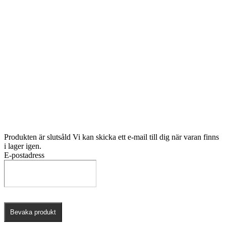
Tiktok
Youtube
Copyright 2026 © Globus Sport Webshop AB
Produkten är slutsåld
Vi kan skicka ett e-mail till dig när varan finns
i lager igen.
E-postadress
Bevaka produkt
Produkten är slutsåld
Vi kan skicka ett e-mail till dig när varan finns
i lager igen.
E-postadress
Bevaka produkt