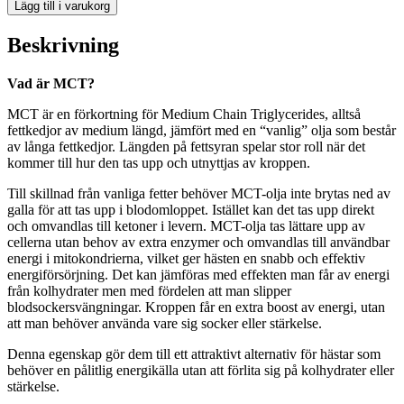
Lägg till i varukorg
Beskrivning
Vad är MCT?
MCT är en förkortning för Medium Chain Triglycerides, alltså
fettkedjor av medium längd, jämfört med en “vanlig” olja som består
av långa fettkedjor. Längden på fettsyran spelar stor roll när det
kommer till hur den tas upp och utnyttjas av kroppen.
Till skillnad från vanliga fetter behöver MCT-olja inte brytas ned av
galla för att tas upp i blodomloppet. Istället kan det tas upp direkt
och omvandlas till ketoner i levern. MCT-olja tas lättare upp av
cellerna utan behov av extra enzymer och omvandlas till användbar
energi i mitokondrierna, vilket ger hästen en snabb och effektiv
energiförsörjning. Det kan jämföras med effekten man får av energi
från kolhydrater men med fördelen att man slipper
blodsockersvängningar. Kroppen får en extra boost av energi, utan
att man behöver använda vare sig socker eller stärkelse.
Denna egenskap gör dem till ett attraktivt alternativ för hästar som
behöver en pålitlig energikälla utan att förlita sig på kolhydrater eller
stärkelse.