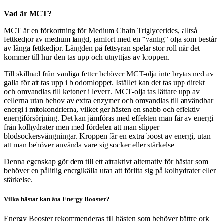
Vad är MCT?
MCT är en förkortning för Medium Chain Triglycerides, alltså
fettkedjor av medium längd, jämfört med en “vanlig” olja som består
av långa fettkedjor. Längden på fettsyran spelar stor roll när det
kommer till hur den tas upp och utnyttjas av kroppen.
Till skillnad från vanliga fetter behöver MCT-olja inte brytas ned av
galla för att tas upp i blodomloppet. Istället kan det tas upp direkt
och omvandlas till ketoner i levern. MCT-olja tas lättare upp av
cellerna utan behov av extra enzymer och omvandlas till användbar
energi i mitokondrierna, vilket ger hästen en snabb och effektiv
energiförsörjning. Det kan jämföras med effekten man får av energi
från kolhydrater men med fördelen att man slipper
blodsockersvängningar. Kroppen får en extra boost av energi, utan
att man behöver använda vare sig socker eller stärkelse.
Denna egenskap gör dem till ett attraktivt alternativ för hästar som
behöver en pålitlig energikälla utan att förlita sig på kolhydrater eller
stärkelse.
Vilka hästar kan äta Energy Booster?
Energy Booster rekommenderas till hästen som behöver bättre ork