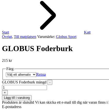
Start
Katt
Övrigt
,
Till matplatsen
Varumärke:
Globus Sport
GLOBUS Foderburk
215
kr
Färg:
Rensa
GLOBUS Foderburk mängd
-
+
Lägg till i varukorg
Produkten är slutsåld
Vi kan skicka ett e-mail till dig när varan finns i 
E-postadress