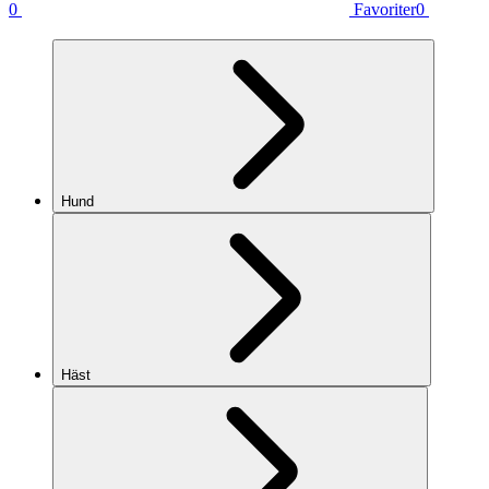
0
Favoriter
0
Hund
Häst