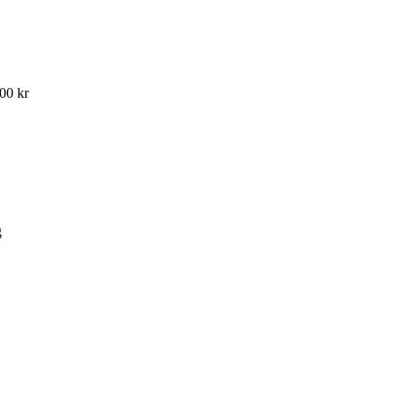
900 kr
g