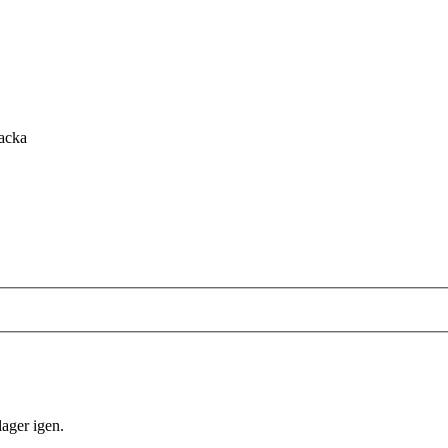
acka
lager igen.