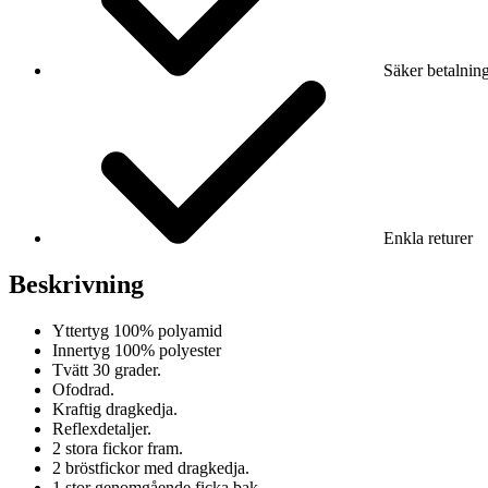
Säker betalnin
Enkla returer
Beskrivning
Yttertyg 100% polyamid
Innertyg 100% polyester
Tvätt 30 grader.
Ofodrad.
Kraftig dragkedja.
Reflexdetaljer.
2 stora fickor fram.
2 bröstfickor med dragkedja.
1 stor genomgående ficka bak.