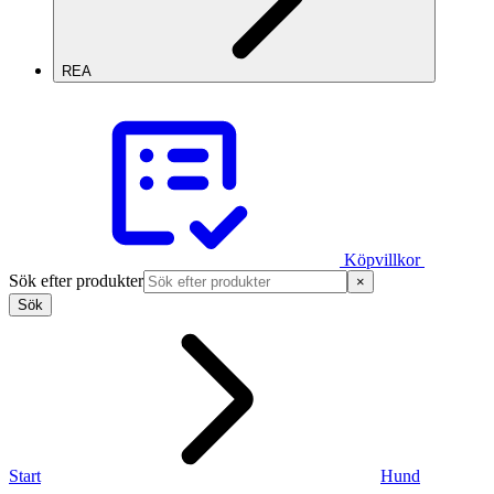
REA
Köpvillkor
Sök efter produkter
×
Sök
Start
Hund