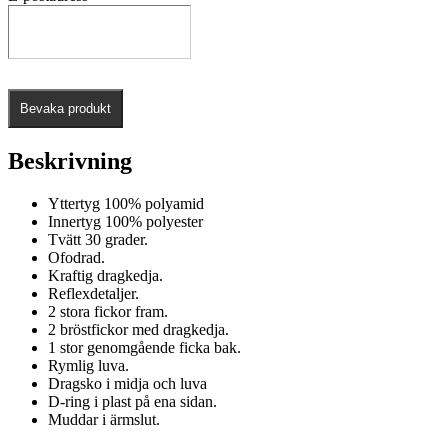
Bevaka produkt
Beskrivning
Yttertyg 100% polyamid
Innertyg 100% polyester
Tvätt 30 grader.
Ofodrad.
Kraftig dragkedja.
Reflexdetaljer.
2 stora fickor fram.
2 bröstfickor med dragkedja.
1 stor genomgående ficka bak.
Rymlig luva.
Dragsko i midja och luva
D-ring i plast på ena sidan.
Muddar i ärmslut.