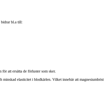
drar bl.a till:
ör att ersätta de förluster som sker.
 minskad elasticitet i blodkärlen. Vilket innebär att magnesiumbrist