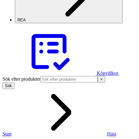
REA
Köpvillkor
Sök efter produkter
×
Sök
Start
Häst