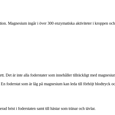
n. Magnesium ingår i över 300 enzymatiska aktiviteter i kroppen och bi
 Det är inte alla foderstater som innehåller tillräckligt med magnesium f
 foderstat som är låg på magnesium kan leda till förhöjt blodtryck och
 brist i foderstaten samt till hästar som tränar och tävlar.