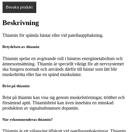
Bevaka produkt
Beskrivning
Thiamin för spända hästar eller vid patellaupphakning.
Betydelsen av thiamin
Thiamin spelar en avgörande roll i hästens energimetabolism och
ämnesomsättning. Thiamin är speciellt viktigt för att nervsystemet
ska fungera normalt och används därför till hästar som lätt blir
muskeltrötta eller har en spänd muskulatur.
Brist på thiamin
Brist på thiamin kan visa sig genom muskelstörningar, trötthet och
försämrad aptit. Thiaminbrist kan även innebära en minskad
produktion av signalsubstansen dopamin.
När rekommenderas thiamin?
Thiamin är ett välanvänt tillskott vid patellaupphakningar. Thiamin