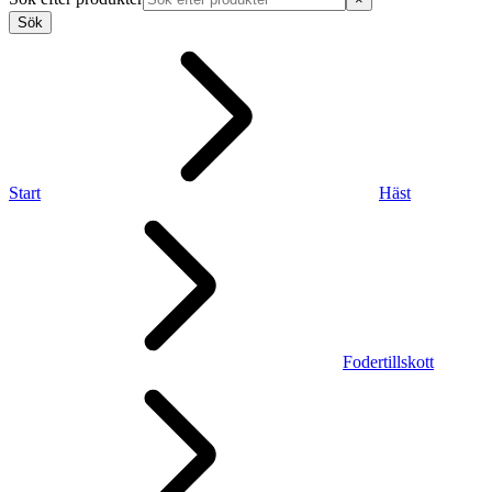
Sök
Start
Häst
Fodertillskott